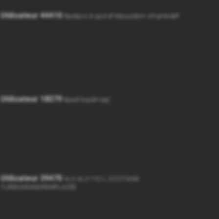
Utilisateur 44410
Bpokpvs à upvt ef Mpousébm sfnqmbdéf!
Utilisateur 18379
Bpoof bqsèt-njej!
Utilisateur 39470
ALO ALO ? ICI L OCCITANIE
TURBOGRANDREMPLACÉE