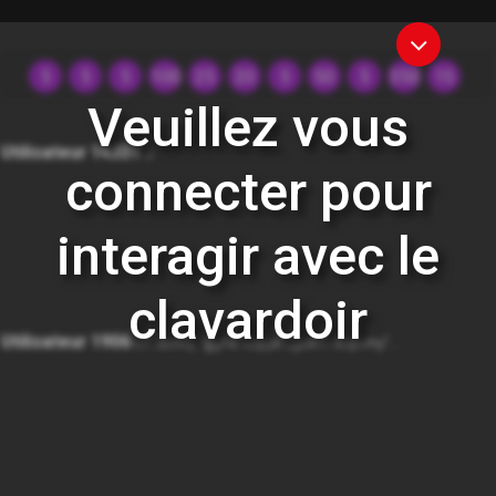
5
5
5
100
25
20
5
50
5
350
15
Veuillez vous
Utilisateur 14331
J
connecter pour
interagir avec le
clavardoir
Utilisateur 1906
Lft Sbnfej "gjyf ef espjuf Ljpofm Gspvmy"...