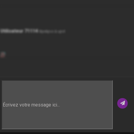
Utilisateur 71114
Bpokpvs à upvt
Utilisateur 23293
Ovj fu po wpju mft dbvtft