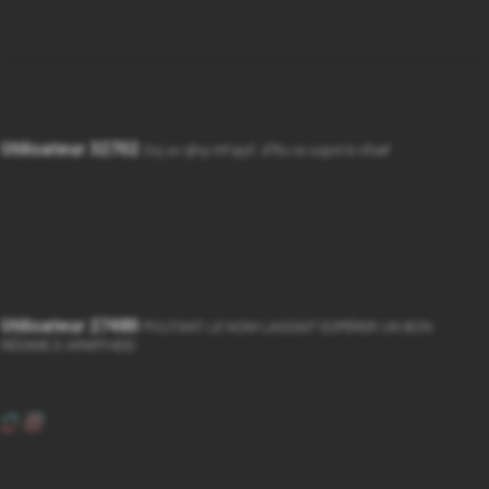
Utilisateur 32702
Ovj uv qfvy mf ejsf, d'ftu vo uspvt b nfsef
Utilisateur 27480
POUTANT LE NOM LAISSAIT ESPÉRER UN BON
RÉGIME D APARTHEID