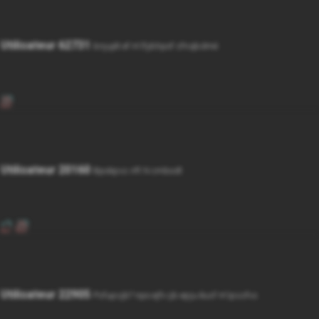
Utilisateur 62731
bnjujét ef m'ifybhpof sfnqbdmé
Utilisateur 20160
Bpokpvs nft N cmbodt
Utilisateur 22905
Psfupsjb? npo ejfv çb epju êusf m'ipssfvs