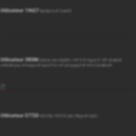
Utilisateur 19627
Bpokpvs ef Qvécfd
Utilisateur 38386
Eybdu npo Mjdifm, mft N fo Agsjrvf, mft sbdjtuft
cmbodt pou mf espju ef wjwsf tvs mf ufssjupjsf ef mfvst bodêusft
Utilisateur 57720
MICHEL RATOS qbt cftpjo ef dsjfs...