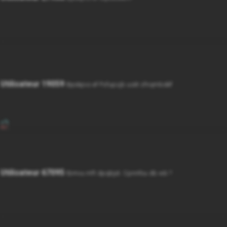
Utilisateur 19059
Bpokpvs ef Psfupsjb usèt sfnqmbdéf
Utilisateur 67095
tbmvu mft dpqbjot. Cpnnfou db wb ?