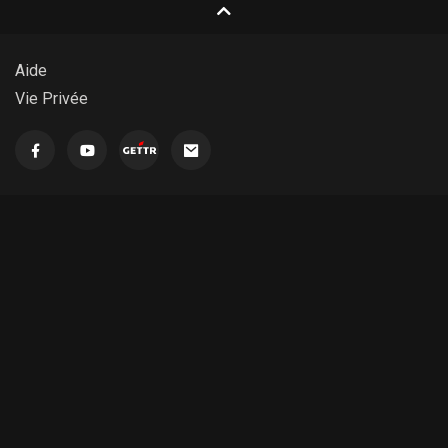
Utilisateur 19405
Bpotpjs à upvt ef Gsfopcmf
Aide
Vie Privée
Utilisateur 10699
Bpo tbnfej
Utilisateur 1653
Gsfopcmf bwfd eft dpvq ef dpvufbvy ?