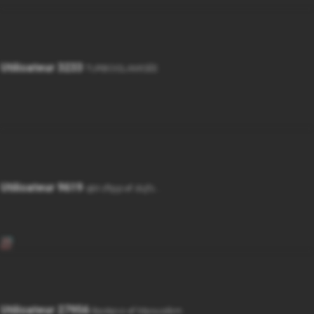
Utilisateur 3233
TURBOISLAMISÉE
Utilisateur 9619
qbt cftpjo ef dsjfs...
Utilisateur 27956
Bpokpvs ef Mpousébm